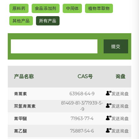
原料药
食品添加剂
中间体
植物萃取物
其他产品
所有产品
产品名称
CAS号
询盘
青蒿素
63968-64-9
发送询盘
81469-81-3/71939-5-
双氢青蒿素
发送询盘
-9
蒿甲醚
71963-77-4
发送询盘
蒿乙醚
75887-54-6
发送询盘