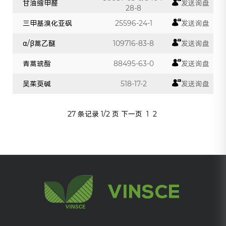
甘油缩甲醛
发送询盘
28-8
三甲基溴化亚砜
25596-24-1
发送询盘
α/β蒿乙醚
109716-83-8
发送询盘
青蒿琥酯
88495-63-0
发送询盘
吴茱萸碱
518-17-2
发送询盘
27 条记录 1/2 页
下一页
1
2